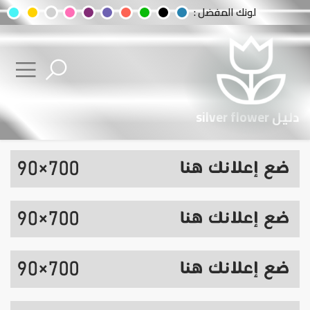
لونك المفضل :
دليل silver flower