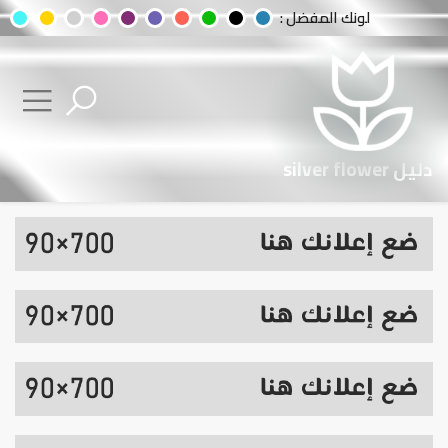
لونك المفضل :
دليل silver flower