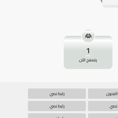
1
يتصفح الآن
الفنون
رابط نصي
 نصي
رابط نصي