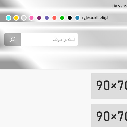
صل معنا
لونك المفضل :