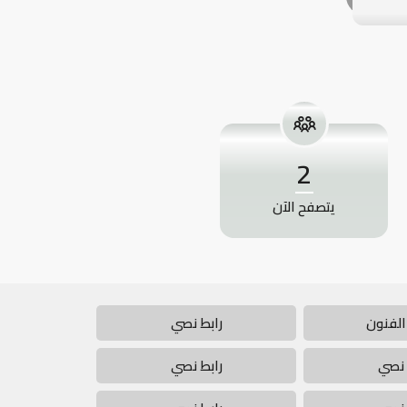
2
يتصفح الآن
الفنون
رابط نصي
 نصي
رابط نصي