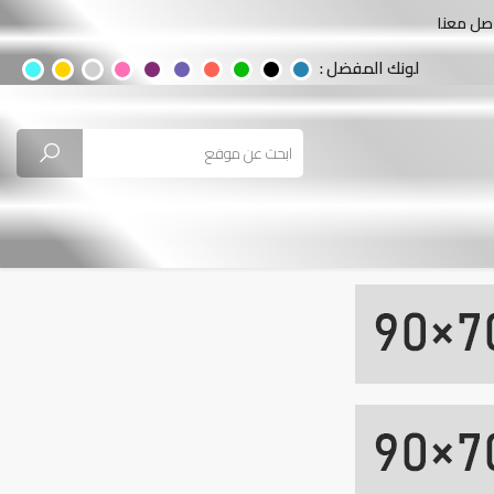
صل معنا
لونك المفضل :