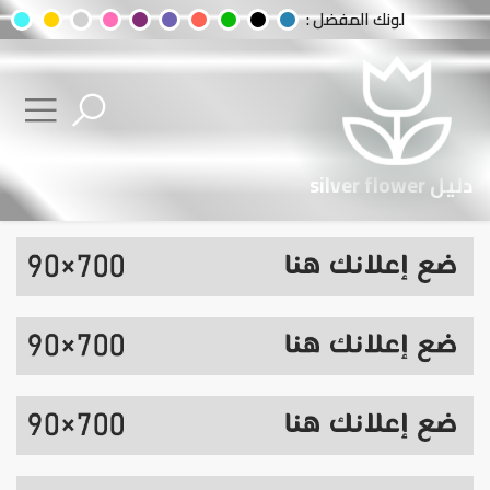
لونك المفضل :
دليل silver flower