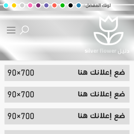
لونك المفضل :
دليل silver flower