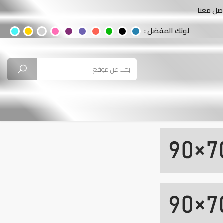
صل معنا
لونك المفضل :