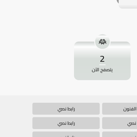
2
يتصفح الآن
الفنون
رابط نصي
 نصي
رابط نصي