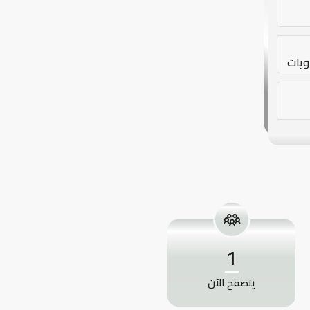
اويات
فة |
1
يتصفح الآن