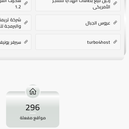
رحيل لبيع بطاقات الهدايا للمتجر
سكربت القرآ
الأمريكي
1.2
شركة تريمن
عروس الجبال
والبرمجة لل
والمتاجر الا
turbo4host
سيرفر يونيف
296
مواقع مفعلة