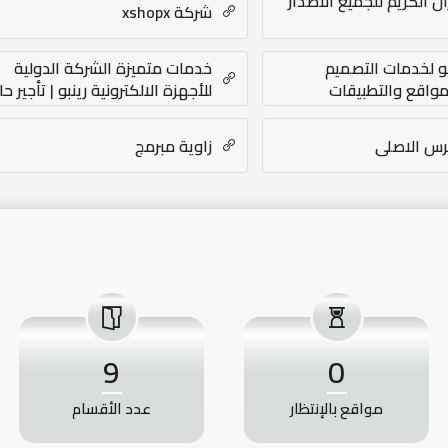
ن الكريم للجميع الاصدار
شركة xshopx
و لخدمات التصميم
خدمات متميزة الشركة الدولية
مواقع والتطبيقات
للأجهزة الالكترونية رينبو | تأجير ح
لكترونية
| رقم فنى دش الرياض | شركة نظا
نقل عفش – بروتكتور
رس الاصلى
زاوية مبرمج
9
0
مواقع بالإنتظار
عدد الأقسام