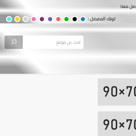
صل معنا
لونك المفضل :