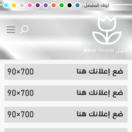
لونك المفضل :
دليل silver flower